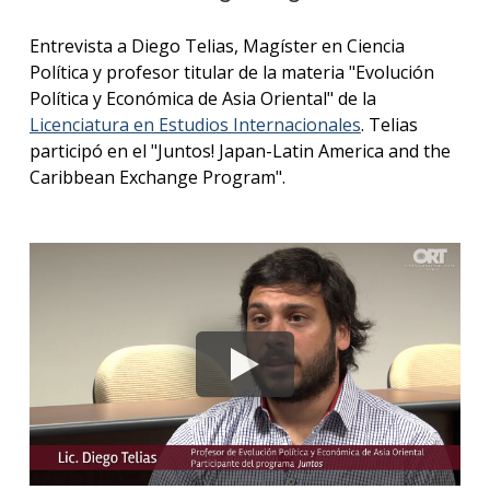
anter
Entrevista a Diego Telias, Magíster en Ciencia
Testi
Política y profesor titular de la materia "Evolución
Política y Económica de Asia Oriental" de la
La
Licenciatura en Estudios Internacionales
. Telias
facul
en
participó en el "Juntos! Japan-Latin America and the
los
Caribbean Exchange Program".
medio
Blog
de la
facul