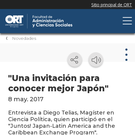
Novedades
Nov
"Una invitación para
conocer mejor Japón"
Nove
de la
facul
8 may. 2017
Próxi
Entrevista a Diego Telias, Magíster en
event
Ciencia Política, quien participó en el
"Juntos! Japan-Latin America and the
Event
Caribbean Exchange Program".