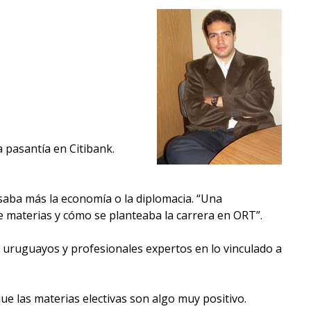
Próximos
eventos
Eventos
anteriores
Testimonios
La
 pasantía en Citibank.
facultad
en
los
eresaba más la economía o la diplomacia. “Una
medios
e materias y cómo se planteaba la carrera en ORT”.
s uruguayos y profesionales expertos en lo vinculado a
Blog
de la
facultad
e las materias electivas son algo muy positivo.