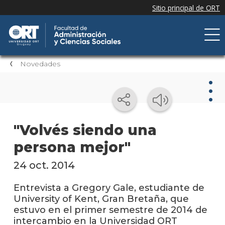
Novedades
Nov
"Volvés siendo una
persona mejor"
Nove
de la
facul
24 oct. 2014
Próxi
Entrevista a Gregory Gale, estudiante de
event
University of Kent, Gran Bretaña, que
estuvo en el primer semestre de 2014 de
Event
intercambio en la Universidad ORT