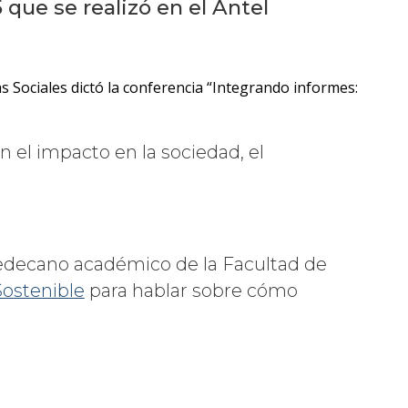
Próximos
que se realizó en el Antel
eventos
Eventos
s Sociales dictó la conferencia “Integrando informes:
anteriores
Testimonios
n el impacto en la sociedad, el
La
facultad
en
los
decano académico de la Facultad de
medios
ostenible
para hablar sobre cómo
Blog
de la
facultad