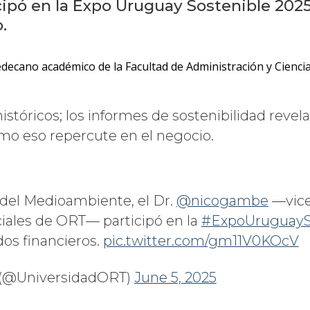
cipó en la Expo Uruguay Sostenible 2025 
o.
decano académico de la Facultad de Administración y Ciencia
istóricos; los informes de sostenibilidad revela
mo eso repercute en el negocio.
 del Medioambiente, el Dr.
@nicogambe
—vice
ciales de ORT— participó en la
#ExpoUruguayS
dos financieros.
pic.twitter.com/gm11V0KOcV
 (@UniversidadORT)
June 5, 2025