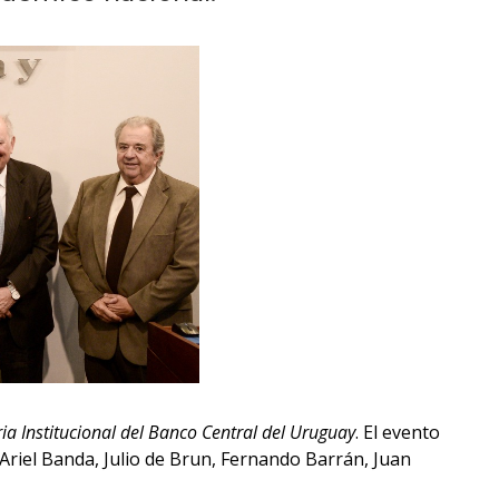
Próximos
eventos
Eventos
anteriores
Testimonios
La
facultad
en
los
medios
Blog
ria Institucional del Banco Central del Uruguay
. El evento
de la
Ariel Banda, Julio de Brun, Fernando Barrán, Juan
facultad