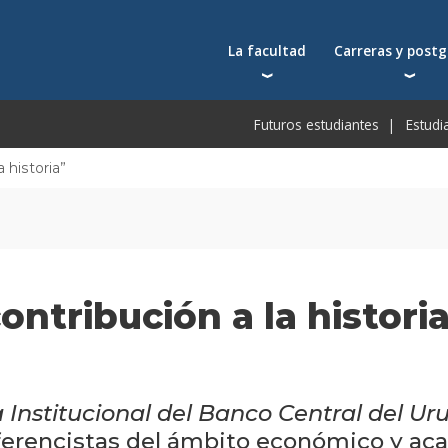
La facultad
Carreras y post
Autoridades
Carreras universit
Bec
Futuros estudiantes
Estudi
Docentes
Postgrados
Bec
Docentes visitantes
Tecnicaturas
Bec
 historia”
Qué nos distingue
Programas ejecuti
De
Acuerdos y reconocimientos
Toda la oferta ac
Pre
Investigación
Centros y cátedras
ontribución a la histori
Conferencias en YouTube
Escuela de Negocios
a Institucional del Banco Central del U
erencistas del ámbito económico y aca