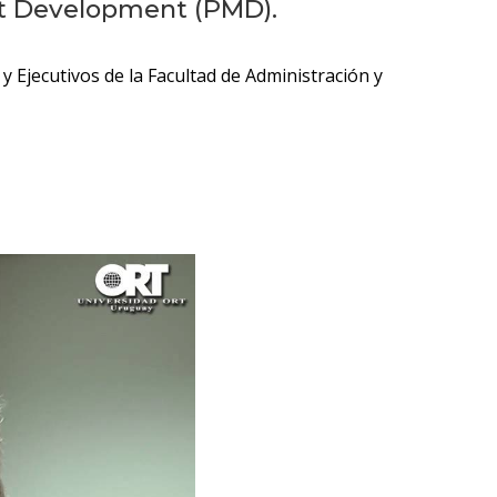
Próximos
nt Development (PMD).
eventos
Ejecutivos de la Facultad de Administración y
Eventos
anteriores
Testimonios
La
facultad
en
los
medios
Blog
de la
facultad