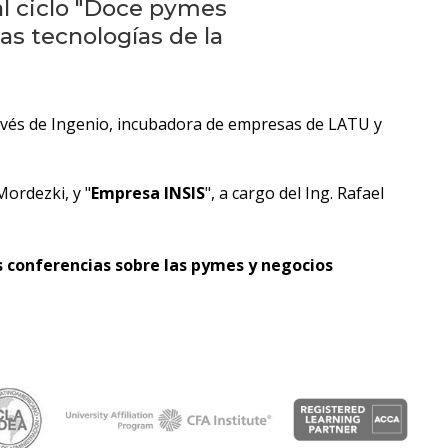
Próximos
al ciclo "Doce pymes
eventos
las tecnologías de la
Eventos
anteriores
ravés de Ingenio, incubadora de empresas de LATU y
Testimonios
Mordezki, y "
Empresa INSIS
", a cargo del Ing. Rafael
La
facultad
en
 conferencias sobre las pymes y negocios
los
medios
Blog
de la
facultad