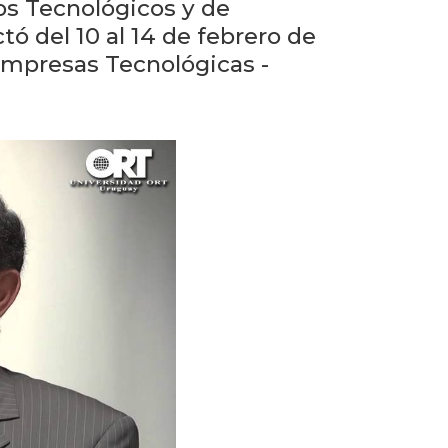
Próximos
ios Tecnológicos y de
eventos
ó del 10 al 14 de febrero de
 Empresas Tecnológicas -
Eventos
anteriores
Testimonios
La
facultad
en
los
medios
Blog
de la
facultad