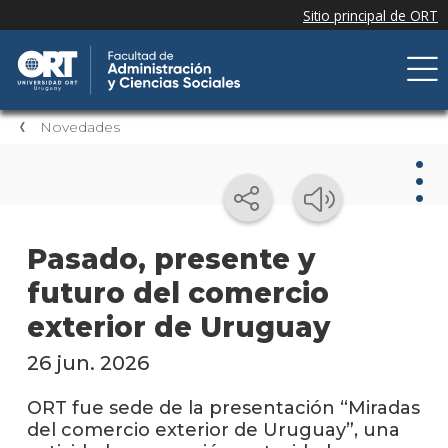
Novedades
Nov
Pasado, presente y
futuro del comercio
Nove
de la
exterior de Uruguay
facul
26 jun. 2026
Próxi
event
ORT fue sede de la presentación “Miradas
del comercio exterior de Uruguay”, una
Event