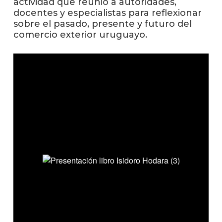
actividad que reunió a autoridades,
anter
docentes y especialistas para reflexionar
sobre el pasado, presente y futuro del
Testi
comercio exterior uruguayo.
La
facul
en
los
medio
Blog
de la
facul