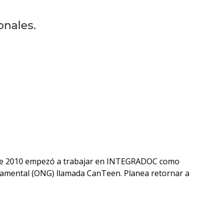
Próximos
eventos
onales.
Eventos
anteriores
Testimonios
La
facultad
en
los
medios
ro de 2010 empezó a trabajar en INTEGRADOC como
rnamental (ONG) llamada CanTeen. Planea retornar a
Blog
de la
facultad