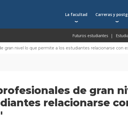
La facultad
Carreras y post
Autoridades
Carreras universit
Bec
Futuros estudiantes
Estudi
Docentes
Postgrados
Bec
Docentes visitantes
Tecnicaturas
Bec
e gran nivel lo que permite a los estudiantes relacionarse con e
Qué nos distingue
Programas ejecuti
De
Acuerdos y reconocimientos
Toda la oferta ac
Pre
Investigación
Centros y cátedras
rofesionales de gran ni
Conferencias en YouTube
Escuela de Negocios
udiantes relacionarse c
"