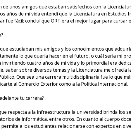
n de unos amigos que estaban satisfechos con la Licenciatur
s años de mi vida entendí que la Licenciatura en Estudios I
ar fue fácil; concluí que ORT era el mejor lugar para cursar e
n?
s que estudiaban mis amigos y los conocimientos que adquirí
actamente lo que quería hacer en el futuro, o cuál sería mi 
ía invirtiendo cuatro años de mi vida y lo primordial era de
le, saber sobre diversos temas y la Licenciatura me ofrecía 
úblico. Que sea una carrera multidisciplinaria fue lo que má
carte al Comercio Exterior como a la Política Internacional.
adelante tu carrera?
ue respecta a la infraestructura la universidad brinda los se
atorios de informática, entre otros. En cuanto al cuerpo do
 permite a los estudiantes relacionarse con expertos en diver