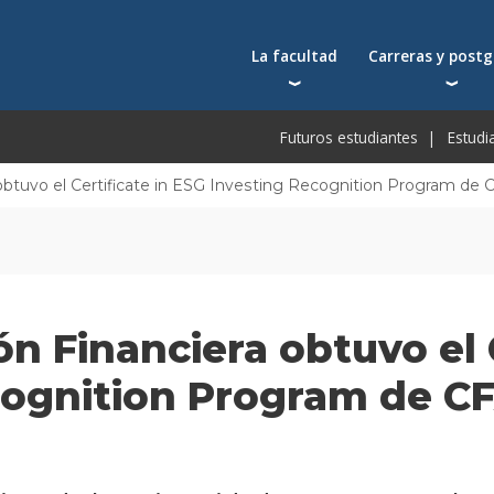
La facultad
Carreras y post
Autoridades
Carreras universit
Bec
Futuros estudiantes
Estudi
Docentes
Postgrados
Bec
Docentes visitantes
Tecnicaturas
Bec
obtuvo el Certificate in ESG Investing Recognition Program de C
Qué nos distingue
Programas ejecuti
De
Acuerdos y reconocimientos
Toda la oferta ac
Pre
Investigación
Centros y cátedras
n Financiera obtuvo el C
Conferencias en YouTube
Escuela de Negocios
ognition Program de CF