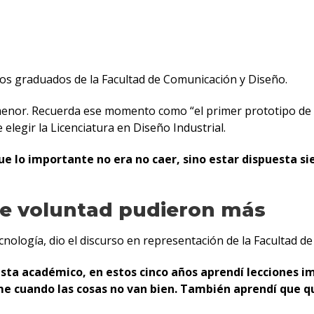
os graduados de la Facultad de Comunicación y Diseño.
nor. Recuerda ese momento como “el primer prototipo de mu
 elegir la Licenciatura en Diseño Industrial.
ue lo importante no era no caer, sino estar dispuesta s
 de voluntad pudieron más
ología, dio el discurso en representación de la Facultad de 
sta académico, en estos cinco años aprendí lecciones im
me cuando las cosas no van bien. También aprendí que q