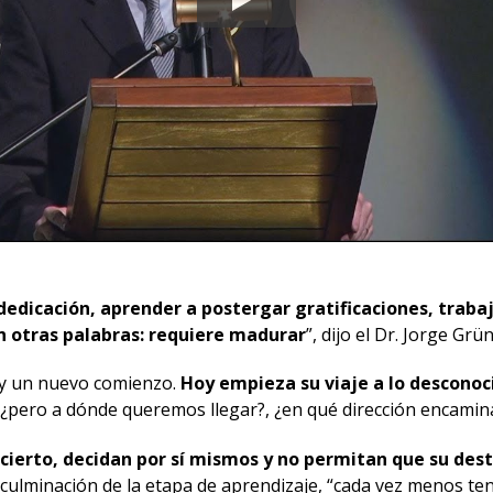
edicación, aprender a postergar gratificaciones, trabaj
 otras palabras: requiere madurar
”, dijo el Dr. Jorge Grü
a y un nuevo comienzo.
Hoy empieza su viaje a lo desconoci
a, ¿pero a dónde queremos llegar?, ¿en qué dirección encamina
ierto, decidan por sí mismos y no permitan que su dest
 culminación de la etapa de aprendizaje, “cada vez menos ten