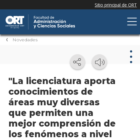
Novedades
Nov
"La licenciatura aporta
conocimientos de
Nove
de la
áreas muy diversas
facul
que permiten una
Próxi
mejor comprensión de
event
los fenómenos a nivel
Event