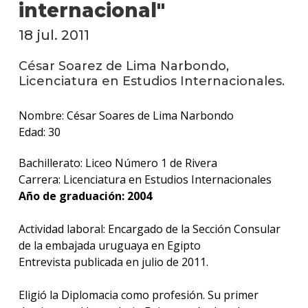
anter
internacional"
18 jul. 2011
Testi
La
César Soarez de Lima Narbondo,
facul
Licenciatura en Estudios Internacionales.
en
los
Nombre: César Soares de Lima Narbondo
medio
Edad: 30
Blog
de la
Bachillerato: Liceo Número 1 de Rivera
facul
Carrera: Licenciatura en Estudios Internacionales
Año de graduación: 2004
Actividad laboral: Encargado de la Sección Consular
de la embajada uruguaya en Egipto
Entrevista publicada en julio de 2011.
Eligió la Diplomacia como profesión. Su primer