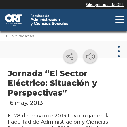
Novedades
Nov
Jornada “El Sector
Eléctrico: Situación y
Nove
de la
Perspectivas”
facul
16 may. 2013
Próxi
event
El 28 de mayo de 2013 tuvo lugar en la
Facultad de Administración y Ciencias
Event