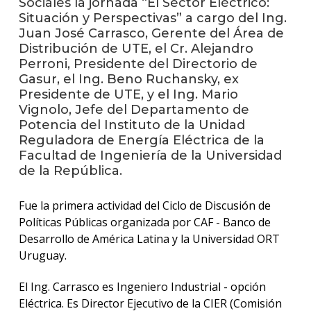
Sociales la jornada “El Sector Eléctrico:
anter
Situación y Perspectivas” a cargo del Ing.
Juan José Carrasco, Gerente del Área de
Testi
Distribución de UTE, el Cr. Alejandro
Perroni, Presidente del Directorio de
La
Gasur, el Ing. Beno Ruchansky, ex
facul
en
Presidente de UTE, y el Ing. Mario
los
Vignolo, Jefe del Departamento de
medio
Potencia del Instituto de la Unidad
Reguladora de Energía Eléctrica de la
Blog
Facultad de Ingeniería de la Universidad
de la
de la República.
facul
Fue la primera actividad del Ciclo de Discusión de
Políticas Públicas organizada por CAF - Banco de
Desarrollo de América Latina y la Universidad ORT
Uruguay.
El Ing. Carrasco es Ingeniero Industrial - opción
Eléctrica. Es Director Ejecutivo de la CIER (Comisión