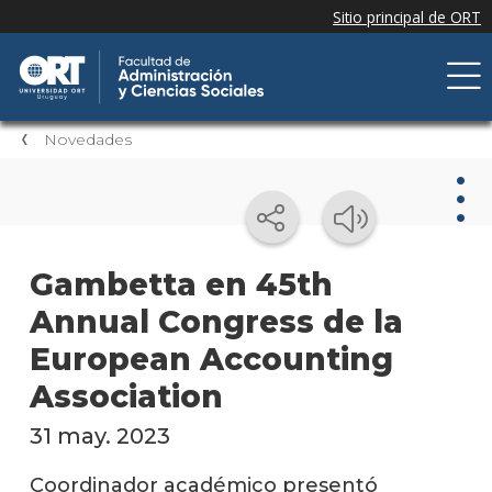
Novedades
Nov
Gambetta en 45th
Annual Congress de la
Nove
de la
European Accounting
facul
Association
Próxi
event
31 may. 2023
Event
Coordinador académico presentó