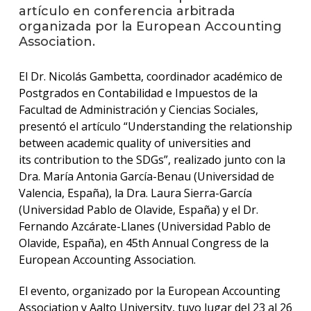
anter
artículo en conferencia arbitrada
organizada por la European Accounting
Testi
Association.
La
El Dr. Nicolás Gambetta, coordinador académico de
facul
en
Postgrados en Contabilidad e Impuestos de la
los
Facultad de Administración y Ciencias Sociales,
medio
presentó el artículo “Understanding the relationship
between academic quality of universities and
Blog
its contribution to the SDGs”, realizado junto con la
de la
facul
Dra. María Antonia García-Benau (Universidad de
Valencia, España), la Dra. Laura Sierra-García
(Universidad Pablo de Olavide, España) y el Dr.
Fernando Azcárate-Llanes (Universidad Pablo de
Olavide, España), en 45th Annual Congress de la
European Accounting Association.
El evento, organizado por la European Accounting
Association y Aalto University, tuvo lugar del 23 al 26