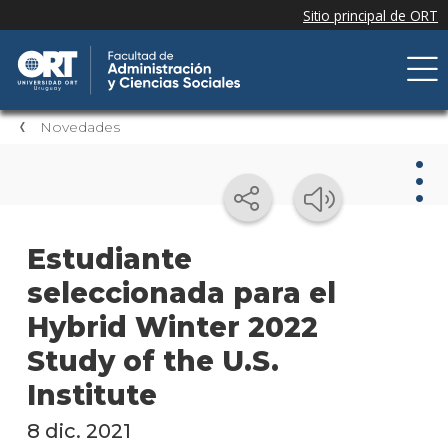
Novedades
Nov
Estudiante
seleccionada para el
Nove
de la
Hybrid Winter 2022
facul
Study of the U.S.
Próxi
Institute
event
8 dic. 2021
Event