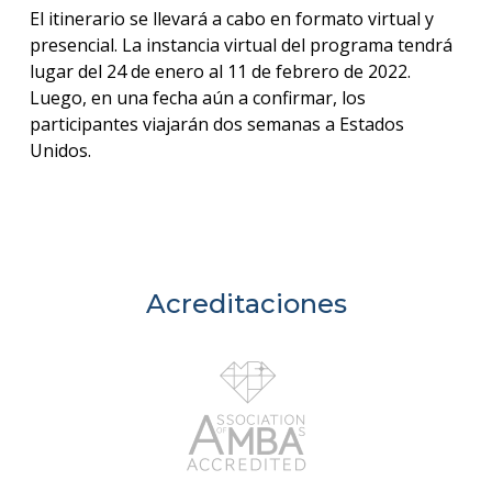
anter
El itinerario se llevará a cabo en formato virtual y
presencial. La instancia virtual del programa tendrá
Testi
lugar del 24 de enero al 11 de febrero de 2022.
Luego, en una fecha aún a confirmar, los
La
participantes viajarán dos semanas a Estados
facul
en
Unidos.
los
medio
Blog
de la
facul
Acreditaciones