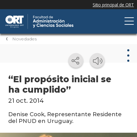
Novedades
Nov
“El propósito inicial se
ha cumplido”
Nove
de la
facul
21 oct. 2014
Próxi
Denise Cook, Representante Residente
event
del PNUD en Uruguay.
Event