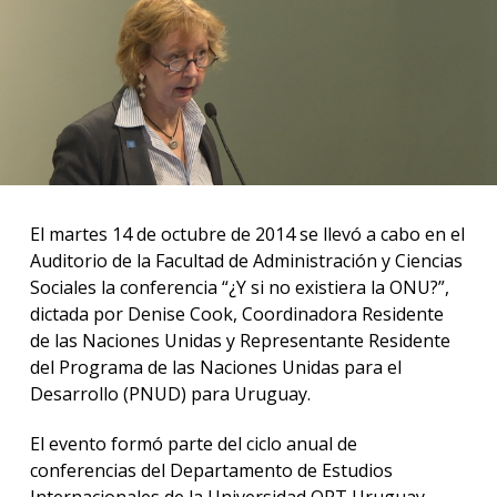
anter
Testi
La
facul
en
los
medio
El martes 14 de octubre de 2014 se llevó a cabo en el
Blog
de la
Auditorio de la Facultad de Administración y Ciencias
facul
Sociales la conferencia “¿Y si no existiera la ONU?”,
dictada por Denise Cook, Coordinadora Residente
de las Naciones Unidas y Representante Residente
del Programa de las Naciones Unidas para el
Desarrollo (PNUD) para Uruguay.
El evento formó parte del ciclo anual de
conferencias del Departamento de Estudios