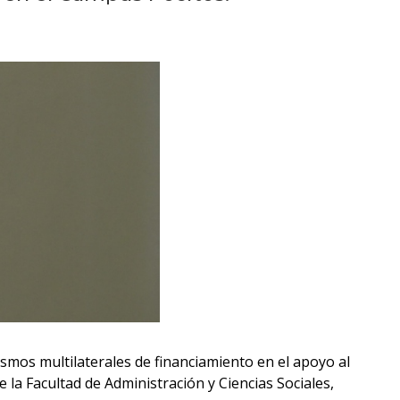
Próximos
eventos
Eventos
anteriores
Testimonios
La
facultad
en
los
medios
Blog
de la
nismos multilaterales de financiamiento en el apoyo al
facultad
 la Facultad de Administración y Ciencias Sociales,