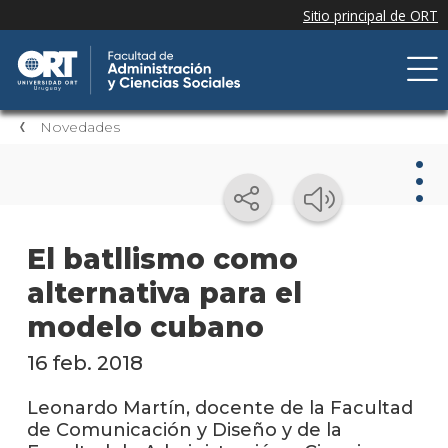
Novedades
Nov
El batllismo como
alternativa para el
Nove
de la
modelo cubano
facul
16 feb. 2018
Próxi
event
Leonardo Martín, docente de la Facultad
de Comunicación y Diseño y de la
Event