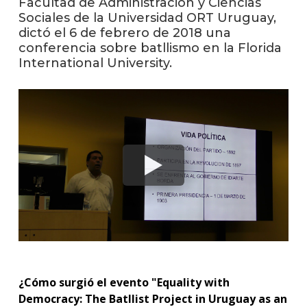
Facultad de Administración y Ciencias
anter
Sociales de la Universidad ORT Uruguay,
dictó el 6 de febrero de 2018 una
Testi
conferencia sobre batllismo en la Florida
International University.
La
facul
en
los
medio
Blog
de la
facul
¿Cómo surgió el evento "Equality with
Democracy: The Batllist Project in Uruguay as an