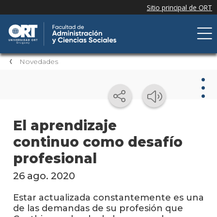
Novedades
Nov
El aprendizaje
continuo como desafío
Nove
de la
profesional
facul
26 ago. 2020
Próxi
event
Estar actualizada constantemente es una
de las demandas de su profesión que
Event