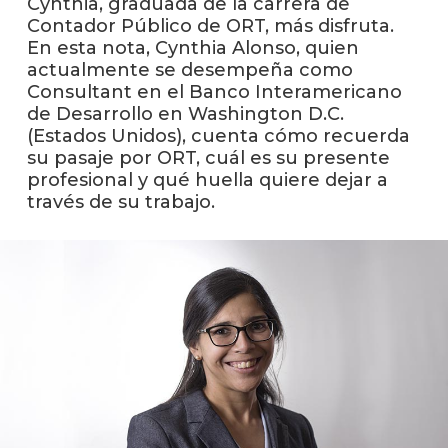
Cynthia, graduada de la carrera de
anter
Contador Público de ORT, más disfruta.
En esta nota, Cynthia Alonso, quien
Testi
actualmente se desempeña como
Consultant en el Banco Interamericano
La
de Desarrollo en Washington D.C.
facul
en
(Estados Unidos), cuenta cómo recuerda
los
su pasaje por ORT, cuál es su presente
medio
profesional y qué huella quiere dejar a
través de su trabajo.
Blog
de la
facul