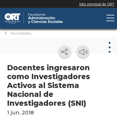
Novedades
Nov
Docentes ingresaron
como Investigadores
Nove
de la
Activos al Sistema
facul
Nacional de
Próxi
Investigadores (SNI)
event
1 jun. 2018
Event