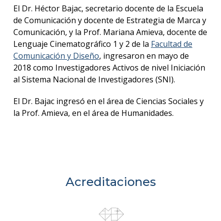
anter
El Dr. Héctor Bajac, secretario docente de la Escuela
de Comunicación y docente de Estrategia de Marca y
Testi
Comunicación, y la Prof. Mariana Amieva, docente de
Lenguaje Cinematográfico 1 y 2 de la
Facultad de
La
Comunicación y Diseño
, ingresaron en mayo de
facul
en
2018 como Investigadores Activos de nivel Iniciación
los
al Sistema Nacional de Investigadores (SNI).
medio
El Dr. Bajac ingresó en el área de Ciencias Sociales y
Blog
la Prof. Amieva, en el área de Humanidades.
de la
facul
Acreditaciones