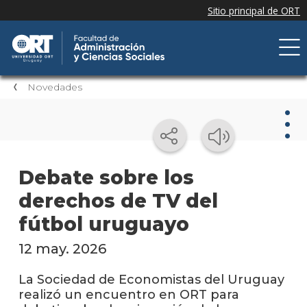
Novedades
Nov
Debate sobre los
derechos de TV del
Nove
de la
fútbol uruguayo
facul
12 may. 2026
Próxi
event
La Sociedad de Economistas del Uruguay
realizó un encuentro en ORT para
Event