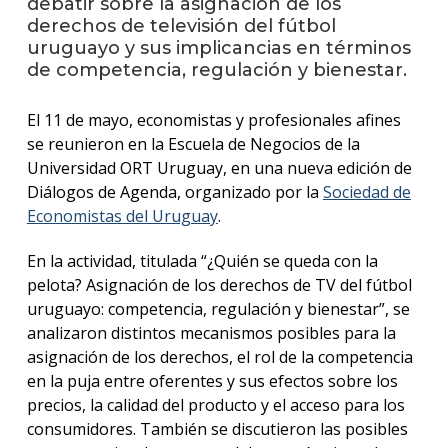
debatir sobre la asignación de los
anter
derechos de televisión del fútbol
uruguayo y sus implicancias en términos
Testi
de competencia, regulación y bienestar.
La
facul
El 11 de mayo, economistas y profesionales afines
en
se reunieron en la Escuela de Negocios de la
los
Universidad ORT Uruguay, en una nueva edición de
medio
Diálogos de Agenda, organizado por la
Sociedad de
Blog
Economistas del Uruguay
.
de la
facul
En la actividad, titulada “¿Quién se queda con la
pelota? Asignación de los derechos de TV del fútbol
uruguayo: competencia, regulación y bienestar”, se
analizaron distintos mecanismos posibles para la
asignación de los derechos, el rol de la competencia
en la puja entre oferentes y sus efectos sobre los
precios, la calidad del producto y el acceso para los
consumidores. También se discutieron las posibles