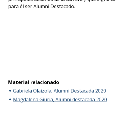
anter
para él ser Alumni Destacado.
Testi
La
facul
en
los
medio
Blog
de la
facul
Material relacionado
Gabriela Olaizola, Alumni Destacada 2020
Magdalena Giuria, Alumni destacada 2020