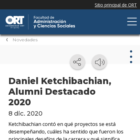
Novedades
Nov
Daniel Ketchibachian,
Alumni Destacado
Nove
de la
2020
facul
8 dic. 2020
Próxi
event
Ketchibachian contó en qué proyectos se está
desempeñando, cuáles ha sentido que fueron los
Event
principales desafíos de la carrera y qué significa