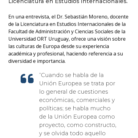
Licenciatura en Estudios Internacionales.
anter
Testi
En una entrevista, el Dr. Sebastián Moreno, docente
de la Licenciatura en Estudios Internacionales de la
La
Facultad de Administración y Ciencias Sociales de la
facul
Universidad ORT Uruguay, ofrece una visión sobre
en
las culturas de Europa desde su experiencia
los
medio
académica y profesional, haciendo referencia a su
diversidad e importancia.
Blog
de la
Cuando se habla de la
facul
Unión Europea se trata por
lo general de cuestiones
económicas, comerciales y
políticas; se habla mucho
de la Unión Europea como
proyecto, como constructo,
y se olvida todo aquello