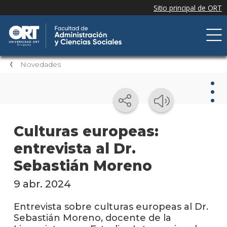
Novedades
Nov
Culturas europeas:
entrevista al Dr.
Nove
de la
Sebastián Moreno
facul
9 abr. 2024
Próxi
event
Entrevista sobre culturas europeas al Dr.
Sebastián Moreno, docente de la
Event