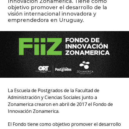
Innovación Zonamerica. Tiene como
anter
objetivo promover el desarrollo de la
visión internacional innovadora y
Testi
emprendedora en Uruguay.
La
facul
en
los
medio
Blog
de la
facul
La Escuela de Postgrados de la Facultad de
Administración y Ciencias Sociales junto a
Zonamerica crearon en abril de 2017 el Fondo de
Innovación Zonamerica.
El Fondo tiene como objetivo promover el desarrollo