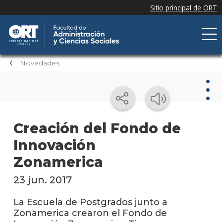
Novedades
Nov
Creación del Fondo de
Innovación
Nove
de la
Zonamerica
facul
23 jun. 2017
Próxi
event
La Escuela de Postgrados junto a
Zonamerica crearon el Fondo de
Event