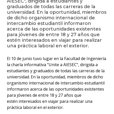
AIESEC", dirigida a estudiantes y
anter
graduados de todas las carreras de la
universidad. En la oportunidad, miembros
Testi
de dicho organismo internacional de
intercambio estudiantil informaron
La
acerca de las oportunidades existentes
facul
en
para jóvenes de entre 18 y 27 años que
los
estén interesados en viajar para realizar
medio
una práctica laboral en el exterior.
Blog
El 10 de junio tuvo lugar en la Facultad de Ingeniería
de la
facul
la charla informativa "Unite a AIESEC", dirigida a
estudiantes y graduados de todas las carreras de la
universidad. En la oportunidad, miembros de dicho
organismo internacional de intercambio estudiantil
informaron acerca de las oportunidades existentes
para jóvenes de entre 18 y 27 años que
estén interesados en viajar para realizar una
práctica laboral en el exterior.