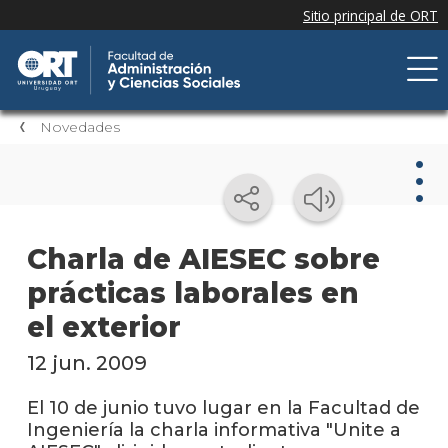
Novedades
Nov
Charla de AIESEC sobre
prácticas laborales en
Nove
de la
el exterior
facul
12 jun. 2009
Próxi
event
El 10 de junio tuvo lugar en la Facultad de
Ingeniería la charla informativa "Unite a
Event