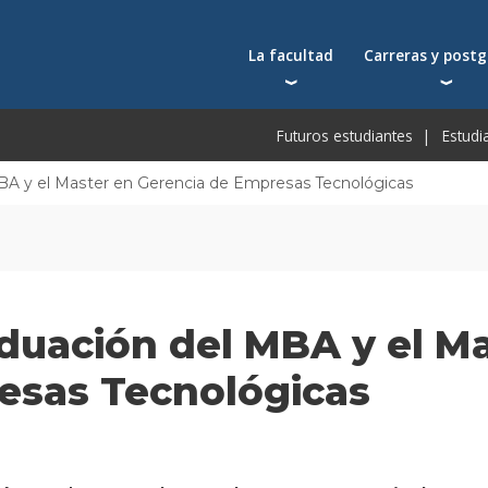
La facultad
Carreras y post
Autoridades
Carreras universit
Bec
Futuros estudiantes
Estudi
Docentes
Postgrados
Bec
Docentes visitantes
Tecnicaturas
Bec
BA y el Master en Gerencia de Empresas Tecnológicas
Qué nos distingue
Programas ejecuti
De
Acuerdos y reconocimientos
Toda la oferta ac
Pre
Investigación
Centros y cátedras
duación del MBA y el Ma
Conferencias en YouTube
Escuela de Negocios
esas Tecnológicas