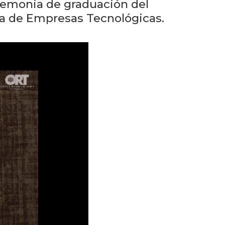
Próximos
eremonia de graduación del
eventos
a de Empresas Tecnológicas.
Eventos
anteriores
Testimonios
La
facultad
en
los
medios
Blog
de la
facultad