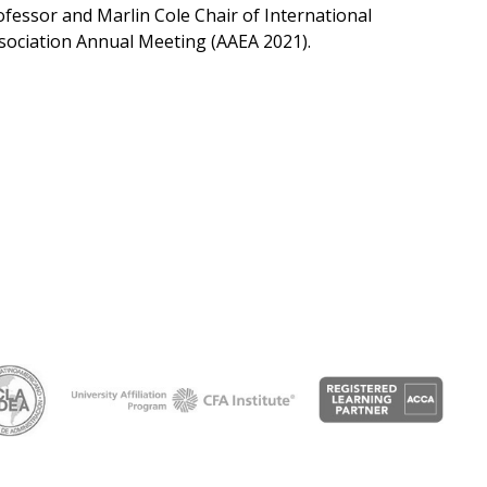
Próximos
rofessor and Marlin Cole Chair of International
eventos
sociation Annual Meeting (AAEA 2021).
Eventos
anteriores
Testimonios
La
facultad
en
los
medios
Blog
de la
facultad