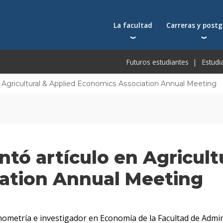
La facultad
Carreras y post
Autoridades
Carreras universit
Bec
Futuros estudiantes
Estudi
Docentes
Postgrados
Bec
Docentes visitantes
Tecnicaturas
Bec
n Agricultural & Applied Economics Association Annual Meeting
Qué nos distingue
Programas ejecuti
De
Acuerdos y reconocimientos
Toda la oferta ac
Pre
Investigación
Centros y cátedras
ntó artículo en Agricult
Conferencias en YouTube
Escuela de Negocios
ation Annual Meeting
conometría e investigador en Economía de la Facultad de Admi