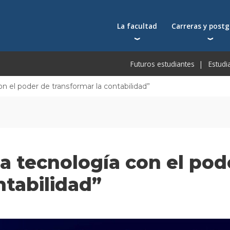
La facultad
Carreras y post
Autoridades
Carreras universit
Bec
Futuros estudiantes
Estudi
Docentes
Postgrados
Bec
Docentes visitantes
Tecnicaturas
Bec
n el poder de transformar la contabilidad”
Qué nos distingue
Programas ejecuti
De
Acuerdos y reconocimientos
Toda la oferta ac
Pre
Investigación
Centros y cátedras
a tecnología con el pod
Conferencias en YouTube
Escuela de Negocios
ntabilidad”