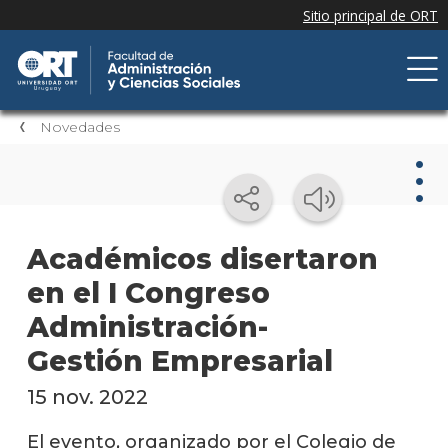
Novedades
Nov
Académicos disertaron
en el I Congreso
Nove
de la
Administración-
facul
Gestión Empresarial
Próxi
event
15 nov. 2022
Event
El evento, organizado por el Colegio de