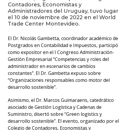
anter
Contadores, Economistas y
Administradores del Uruguay, tuvo lugar
Testi
el 10 de noviembre de 2022 en el World
Trade Center Montevideo.
La
facul
El Dr. Nicolás Gambetta, coordinador académico de
en
los
Postgrados en Contabilidad e Impuestos, participó
medio
como expositor en el I Congreso Administración-
Gestión Empresarial “Competencias y roles del
Blog
administrador en escenarios de cambios
de la
constantes”. El Dr. Gambetta expuso sobre
facul
“Organizaciones responsables como motor del
desarrollo sostenible”.
Asimismo, el Dr. Marcos Guimaraens, catedrático
asociado de Gestión Logística y Cadenas de
Suministro, disertó sobre “Green logistics y
desarrollo sostenible”. El evento, organizado por el
Colegio de Contadores, Economistas y