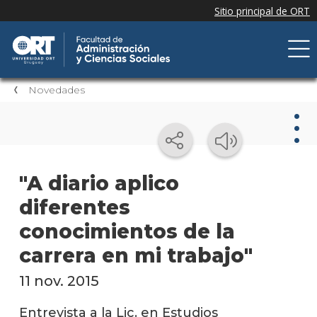
Novedades
Nov
"A diario aplico
diferentes
Nove
de la
conocimientos de la
facul
carrera en mi trabajo"
Próxi
event
11 nov. 2015
Event
Entrevista a la Lic. en Estudios