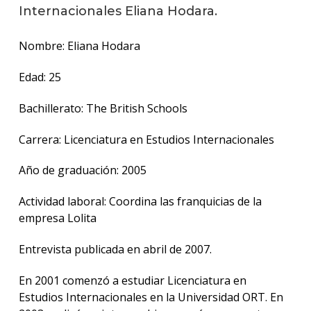
anter
Internacionales Eliana Hodara.
Testi
Nombre: Eliana Hodara
La
Edad: 25
facul
en
los
Bachillerato: The British Schools
medio
Carrera: Licenciatura en Estudios Internacionales
Blog
de la
Año de graduación: 2005
facul
Actividad laboral: Coordina las franquicias de la
empresa Lolita
Entrevista publicada en abril de 2007.
En 2001 comenzó a estudiar Licenciatura en
Estudios Internacionales en la Universidad ORT. En