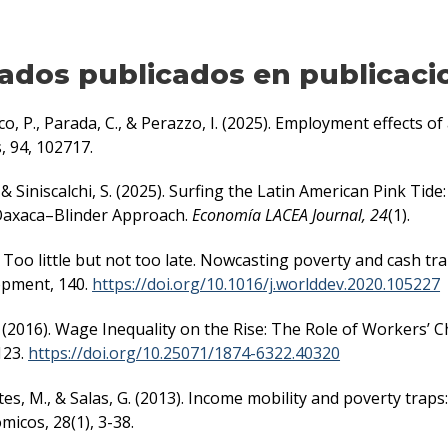
rados publicados en publicaci
o, P., Parada, C., & Perazzo, I. (2025). Employment effects of
 94, 102717.
 & Siniscalchi, S. (2025). Surfing the Latin American Pink Ti
Oaxaca–Blinder Approach.
Economía LACEA Journal, 24
(1).
 Too little but not too late. Nowcasting poverty and cash tra
opment, 140.
https://doi.org/10.1016/j.worlddev.2020.105227
. (2016). Wage Inequality on the Rise: The Role of Workers’ Ch
123.
https://doi.org/10.25071/1874-6322.40320
ites, M., & Salas, G. (2013). Income mobility and poverty tra
icos, 28(1), 3-38.