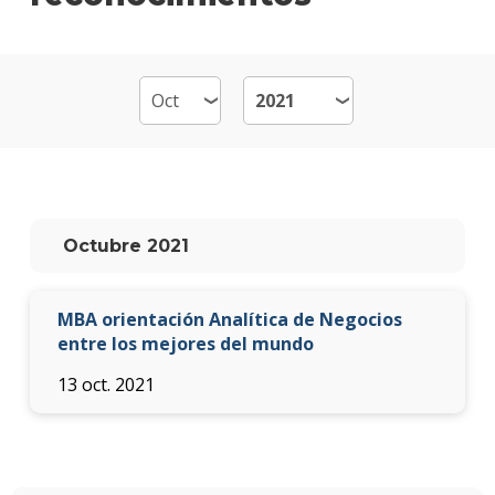
de
Emp
-
MB
Plan
de
estud
Qué
Octubre 2021
cargo
ocup
los
MBA orientación Analítica de Negocios
gradu
entre los mejores del mundo
Doce
13 oct. 2021
Nove
Becas
dispo