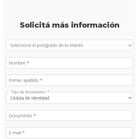
Proce
de
Solicitá más información
postu
Solici
más
infor
Tipo de documento