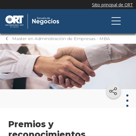
Master en Administración de Empresas - MBA
Mast
Premios y
en
Admi
reconocimientos