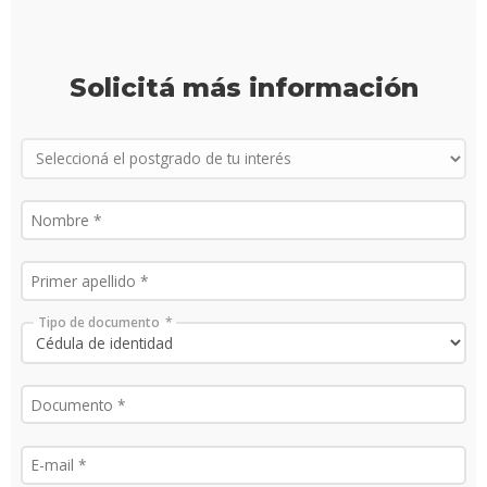
Proce
de
Solicitá más información
postu
Solici
más
infor
Tipo de documento