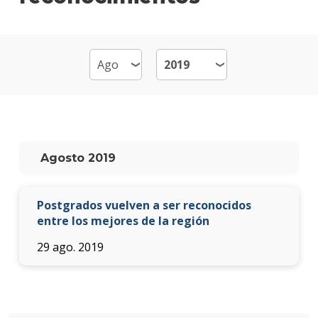
de
Emp
-
MB
Plan
de
estud
Qué
Agosto 2019
cargo
ocup
los
Postgrados vuelven a ser reconocidos
gradu
entre los mejores de la región
Doce
29 ago. 2019
Nove
Becas
dispo