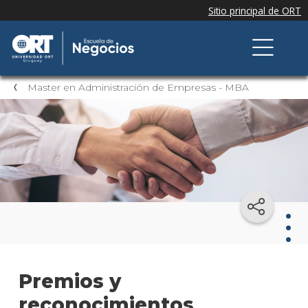
Master en Administración de Empresas - MBA
Mast
Premios y
en
Admi
reconocimientos