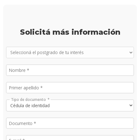
Proce
de
postu
Solicitá más información
Solici
más
infor
Tipo de documento