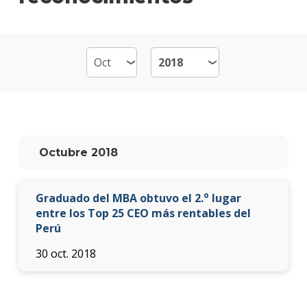
de
Emp
-
MB
Plan
de
estud
Qué
Octubre 2018
cargo
ocup
los
o
Graduado del MBA obtuvo el 2.
lugar
gradu
entre los Top 25 CEO más rentables del
Perú
Doce
30 oct. 2018
Nove
Becas
dispo