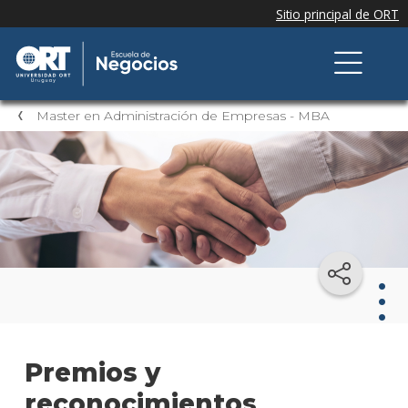
Master en Administración de Empresas - MBA
Mast
Premios y
en
Admi
reconocimientos