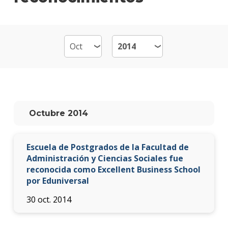
de
Emp
-
MB
Plan
de
estud
Qué
Octubre 2014
cargo
ocup
los
Escuela de Postgrados de la Facultad de
gradu
Administración y Ciencias Sociales fue
reconocida como Excellent Business School
Doce
por Eduniversal
Nove
30 oct. 2014
Becas
dispo