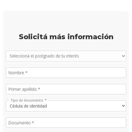
Proce
de
postu
Solicitá más información
Solici
más
infor
Tipo de documento