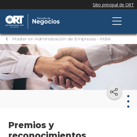
Master en Administración de Empresas - MBA
Mast
Premios y
en
Admi
reconocimientos