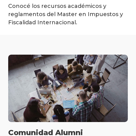
y
Conocé los recursos académicos y
Fisc
reglamentos del Master en Impuestos y
Inte
Fiscalidad Internacional.
Plan
de
estud
Doce
Becas
dispo
Proce
de
postu
Solici
más
infor
Comunidad Alumni