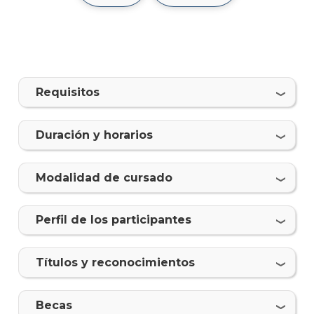
Come
y
Mark
Plan
Requisitos
de
estud
Duración y horarios
Doce
Proce
Modalidad de cursado
de
postu
Perfil de los participantes
Solici
más
infor
Tí­tulos y reconocimientos
Becas