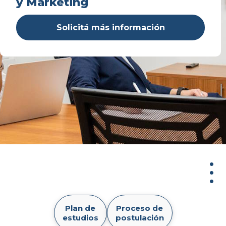
y Marketing
Solicitá más información
Mast
Plan de
Proceso de
en
estudios
postulación
Dire