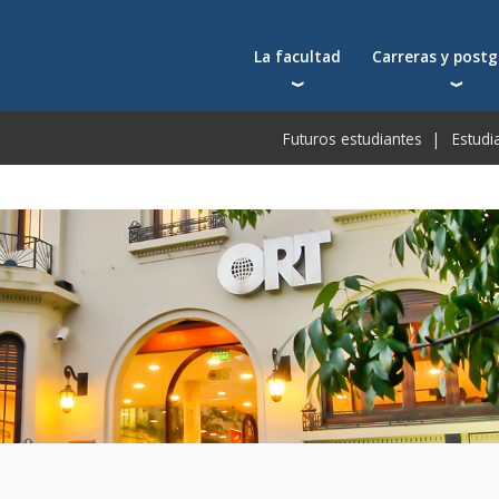
La facultad
Carreras y post
Autoridades
Carreras universit
Bec
Futuros estudiantes
Estudi
Docentes
Postgrados
Bec
Docentes visitantes
Tecnicaturas
Bec
Qué nos distingue
Programas ejecuti
De
Acuerdos y reconocimientos
Toda la oferta ac
Pre
Investigación
Centros y cátedras
Conferencias en YouTube
Escuela de Negocios