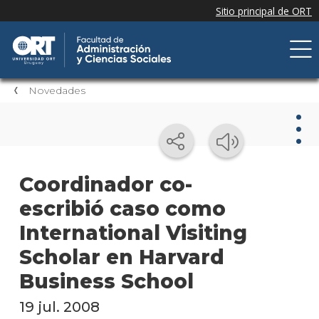
Novedades
Nov
Coordinador co-
escribió caso como
Nove
de la
International Visiting
facul
Scholar en Harvard
Próxi
Business School
event
19 jul. 2008
Event