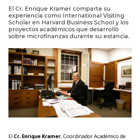
anter
El Cr. Enrique Kramer comparte su
experiencia como International Visiting
Testi
Scholar en Harvard Business School y los
proyectos académicos que desarrolló
La
facul
sobre microfinanzas durante su estancia.
en
los
medio
Blog
de la
facul
El
Cr. Enrique Kramer
, Coordinador Académico de