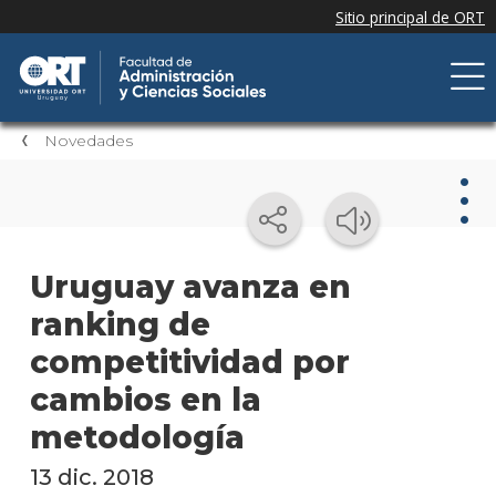
Novedades
Nov
Uruguay avanza en
ranking de
Nove
de la
competitividad por
facul
cambios en la
Próxi
metodología
event
13 dic. 2018
Event