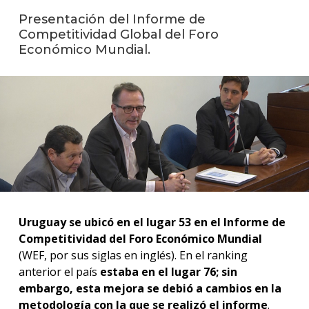
anter
Presentación del Informe de
Competitividad Global del Foro
Testi
Económico Mundial.
La
facul
en
los
medio
Blog
de la
facul
Uruguay se ubicó en el lugar 53 en el Informe de
Competitividad del Foro Económico Mundial
(WEF, por sus siglas en inglés). En el ranking
anterior el país
estaba en el lugar 76; sin
embargo, esta mejora se debió a cambios en la
metodología con la que se realizó el informe
.