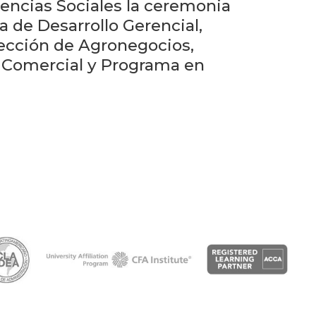
Próximos
iencias Sociales la ceremonia
eventos
 de Desarrollo Gerencial,
ección de Agronegocios,
Eventos
 Comercial y Programa en
anteriores
Testimonios
La
facultad
en
los
medios
Blog
de la
facultad