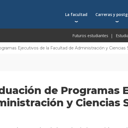
La facultad
Carreras y post
Autoridades
Carreras universit
Bec
Futuros estudiantes
Estudi
Docentes
Postgrados
Bec
Docentes visitantes
Tecnicaturas
Bec
ramas Ejecutivos de la Facultad de Administración y Ciencias 
Qué nos distingue
Programas ejecuti
De
Acuerdos y reconocimientos
Toda la oferta ac
Pre
Investigación
Centros y cátedras
duación de Programas E
Conferencias en YouTube
Escuela de Negocios
inistración y Ciencias 