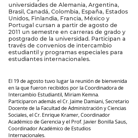
anter
universidades de Alemania, Argentina,
Brasil, Canadá, Colombia, España, Estados
Testi
Unidos, Finlandia, Francia, México y
Portugal cursan a partir de agosto de
La
2011 un semestre en carreras de grado y
facul
postgrado de la universidad. Participan a
en
través de convenios de intercambio
los
estudiantil y programas especiales para
medio
estudiantes internacionales.
Blog
de la
facul
El 19 de agosto tuvo lugar la reunión de bienvenida
en la que fueron recibidos por la Coordinadora de
Intercambio Estudiantil, Miriam Kemna.
Participaron además el Cr. Jaime Damiani, Secretario
Docente de la Facultad de Administración y Ciencias
Sociales, el Cr. Enrique Kramer, Coordinador
Académico de Gerencia y el Prof. Javier Bonilla Saus,
Coordinador Académico de Estudios
Internacionales.