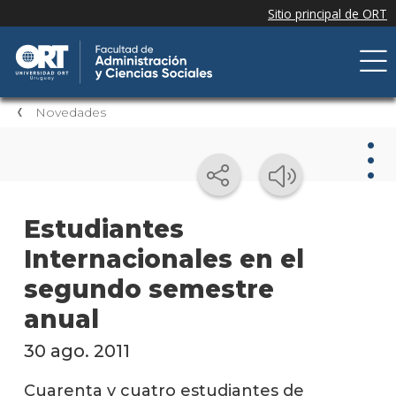
Novedades
Nov
Estudiantes
Internacionales en el
Nove
de la
segundo semestre
facul
anual
Próxi
event
30 ago. 2011
Event
Cuarenta y cuatro estudiantes de