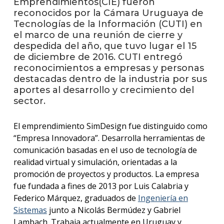
Emprendimientos(CIE) fueron
anter
reconocidos por la Cámara Uruguaya de
Tecnologías de la Información (CUTI) en
Testi
el marco de una reunión de cierre y
despedida del año, que tuvo lugar el 15
La
de diciembre de 2016. CUTI entregó
facul
en
reconocimientos a empresas y personas
los
destacadas dentro de la industria por sus
medio
aportes al desarrollo y crecimiento del
sector.
Blog
de la
El emprendimiento SimDesign fue distinguido como
facul
“Empresa Innovadora”. Desarrolla herramientas de
comunicación basadas en el uso de tecnología de
realidad virtual y simulación, orientadas a la
promoción de proyectos y productos. La empresa
fue fundada a fines de 2013 por Luis Calabria y
Federico Márquez, graduados de
Ingeniería en
Sistemas
junto a Nicolás Bermúdez y Gabriel
Lambach. Trabaja actualmente en Uruguay y