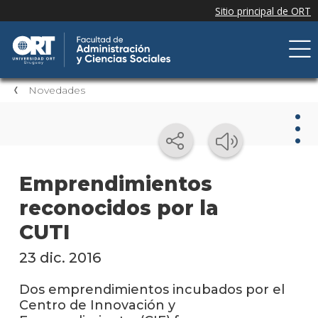
Novedades
Nov
Emprendimientos
reconocidos por la
Nove
de la
CUTI
facul
23 dic. 2016
Próxi
event
Dos emprendimientos incubados por el
Centro de Innovación y
Event