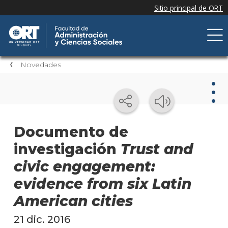
Novedades
Nov
Documento de
investigación
Trust and
Nove
de la
civic engagement:
facul
evidence from six Latin
Próxi
American cities
event
21 dic. 2016
Event