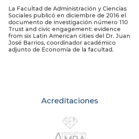
anter
La Facultad de Administración y Ciencias
Sociales publicó en diciembre de 2016 el
Testi
documento de investigación número 110
Trust and civic engagement: evidence
La
facul
from six Latin American cities del Dr. Juan
en
José Barrios, coordinador académico
los
adjunto de Economía de la facultad.
medio
Blog
de la
facul
Acreditaciones