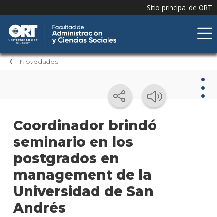
Novedades
Nov
Coordinador brindó
seminario en los
Nove
de la
postgrados en
facul
management de la
Próxi
Universidad de San
event
Andrés
Event