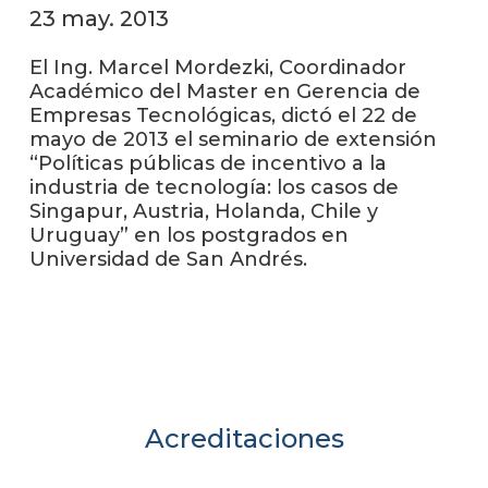
anter
23 may. 2013
Testi
El Ing. Marcel Mordezki, Coordinador
Académico del Master en Gerencia de
La
Empresas Tecnológicas, dictó el 22 de
facul
mayo de 2013 el seminario de extensión
en
“Políticas públicas de incentivo a la
los
medio
industria de tecnología: los casos de
Singapur, Austria, Holanda, Chile y
Blog
Uruguay” en los postgrados en
de la
Universidad de San Andrés.
facul
Acreditaciones