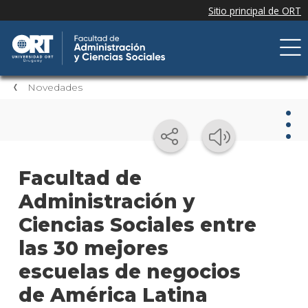
Novedades
Nov
Facultad de
Administración y
Nove
de la
Ciencias Sociales entre
facul
las 30 mejores
Próxi
escuelas de negocios
event
de América Latina
Event