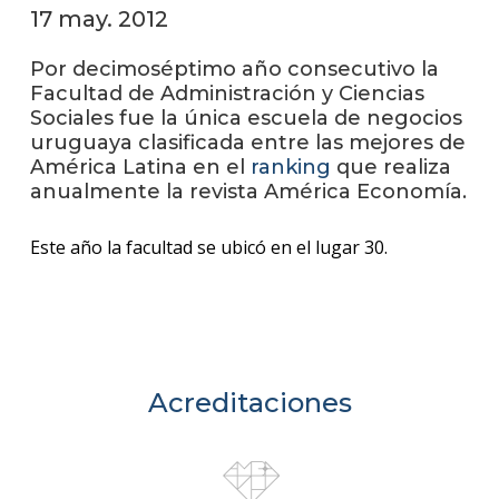
anter
17 may. 2012
Testi
Por decimoséptimo año consecutivo la
Facultad de Administración y Ciencias
La
Sociales fue la única escuela de negocios
facul
uruguaya clasificada entre las mejores de
en
América Latina en el
ranking
que realiza
los
medio
anualmente la revista América Economía.
Blog
Este año la facultad se ubicó en el lugar 30.
de la
facul
Acreditaciones