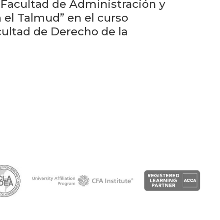
Próximos
Facultad de Administración y
eventos
 el Talmud” en el curso
cultad de Derecho de la
Eventos
anteriores
Testimonios
La
facultad
en
los
medios
Blog
de la
facultad