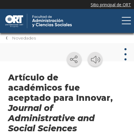
Novedades
Nov
Artículo de
académicos fue
Nove
de la
aceptado para Innovar,
facul
Journal of
Próxi
Administrative and
event
Social Sciences
Event