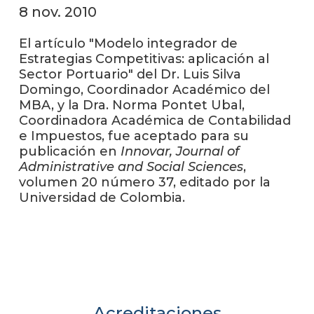
anter
8 nov. 2010
Testi
El artículo "Modelo integrador de
Estrategias Competitivas: aplicación al
La
Sector Portuario" del Dr. Luis Silva
facul
Domingo, Coordinador Académico del
en
MBA, y la Dra. Norma Pontet Ubal,
los
medio
Coordinadora Académica de Contabilidad
e Impuestos, fue aceptado para su
Blog
publicación en
Innovar, Journal of
de la
Administrative and Social Sciences
,
facul
volumen 20 número 37, editado por la
Universidad de Colombia.
Acreditaciones