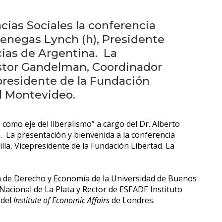
Próximos
eventos
cias Sociales la conferencia
 Benegas Lynch (h), Presidente
Eventos
anteriores
ias de Argentina. La
éstor Gandelman, Coordinador
Testimonios
presidente de la Fundación
d Montevideo.
La
facultad
 como eje del liberalismo” a cargo del Dr. Alberto
en
. La presentación y bienvenida a la conferencia
los
la, Vicepresidente de la Fundación Libertad. La
medios
a de Derecho y Economía de la Universidad de Buenos
Blog
Nacional de La Plata y Rector de ESEADE Instituto
de la
 del
Institute of Economic Affairs
de Londres.
facultad