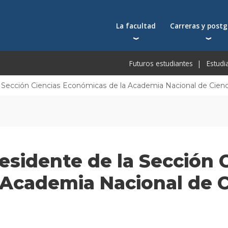
La facultad
Carreras y post
Autoridades
Carreras universit
Bec
Futuros estudiantes
Estudi
Docentes
Postgrados
Bec
Docentes visitantes
Tecnicaturas
Bec
a Sección Ciencias Económicas de la Academia Nacional de Cienc
Qué nos distingue
Programas ejecuti
De
Acuerdos y reconocimientos
Toda la oferta ac
Pre
Investigación
Centros y cátedras
esidente de la Sección 
Conferencias en YouTube
Escuela de Negocios
Academia Nacional de C